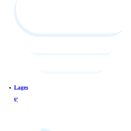
Lages
6º