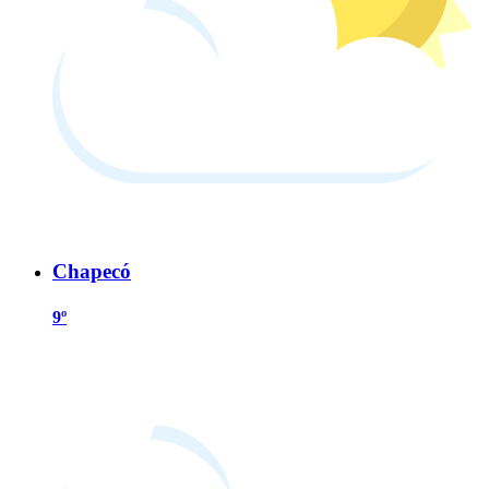
Chapecó
9º