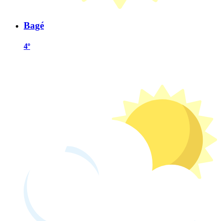
Bagé
4º