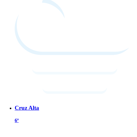
Cruz Alta
6º