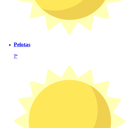
Pelotas
7º