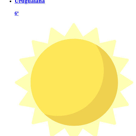
Uruguaiana
6º