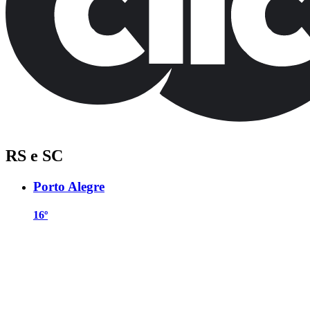
RS e SC
Porto Alegre
16º