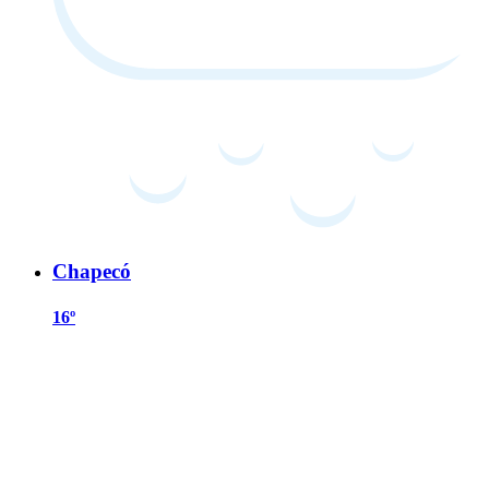
Chapecó
16º