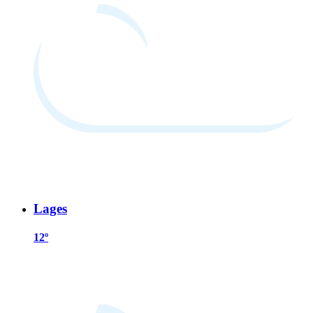
Lages
12º