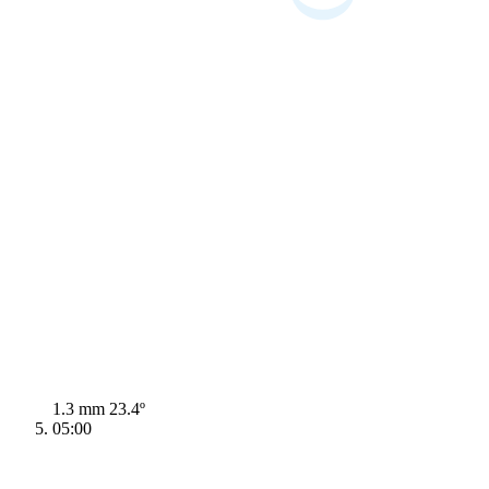
1.3 mm
23.4º
05:00