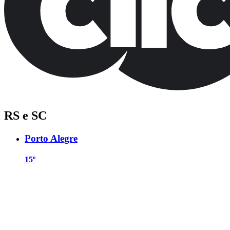
RS e SC
Porto Alegre
15º