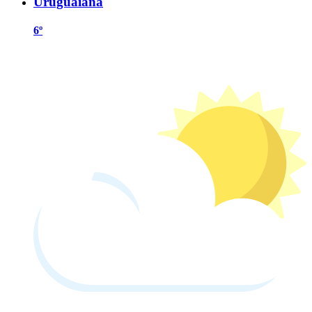
Uruguaiana
6º