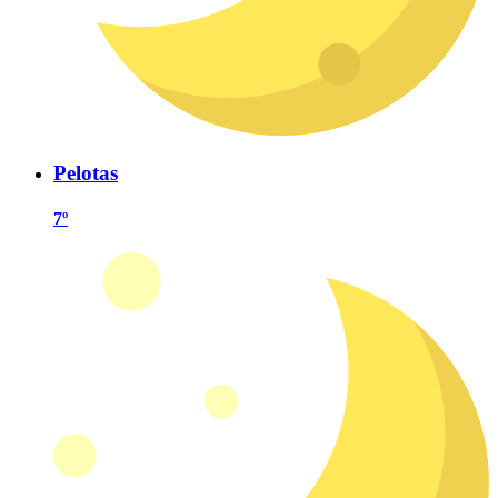
Pelotas
7º