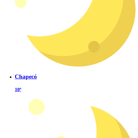
Chapecó
10º