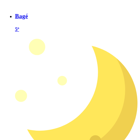
Bagé
5º