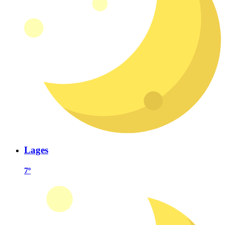
Lages
7º