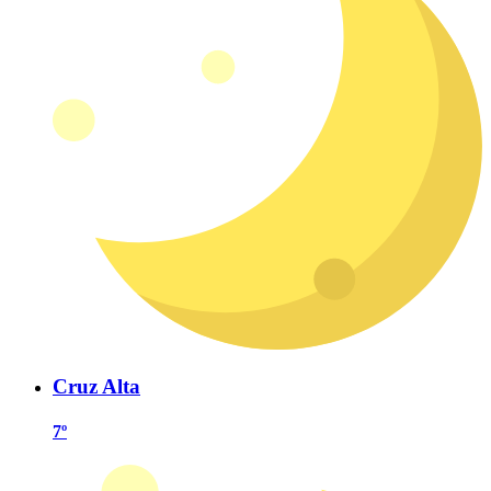
Cruz Alta
7º